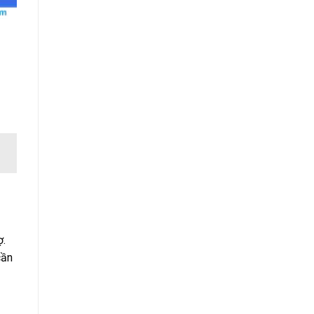
ợ.
cần