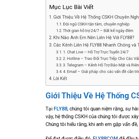
Mục Lục Bài Viết
Giới Thiệu Về Hệ Thống CSKH Chuyên Ngh
Đội ngũ CSKH tận tâm, chuyên nghiệp
Thời gian hỗ trợ 24/7 – Bất kể ngày đêm
Khi Nào Anh Em Nên Liên Hệ Với FLY88?
Các Kênh Liên Hệ FLY88 Nhanh Chóng và T
1. Chat Live – Hỗ Trợ Trực Tuyến 24/7
2. Hotline – Trao Đổi Trực Tiếp Cho Các V
3. Telegram – Kênh Hỗ Trợ Bảo Mật và Riê
4. Email – Giải pháp cho các vấn đề cần trìn
Lời Kết
Giới Thiệu Về Hệ Thống 
Tại
FLY88
, chúng tôi quan niệm rằng, sự hà
vậy, hệ thống CSKH của chúng tôi được xây 
Chúng tôi hiểu rằng, khi anh em gặp vấn đề, 
Để đạt được điều đó,
FLY88COM
đã đầu t