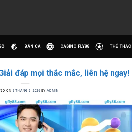
SỐ
BẮN CÁ
CASINO FLY88
THỂ THAO
Giải đáp mọi thắc mắc, liên hệ ngay!
TED ON
3 THÁNG 3, 2026
BY
ADMIN