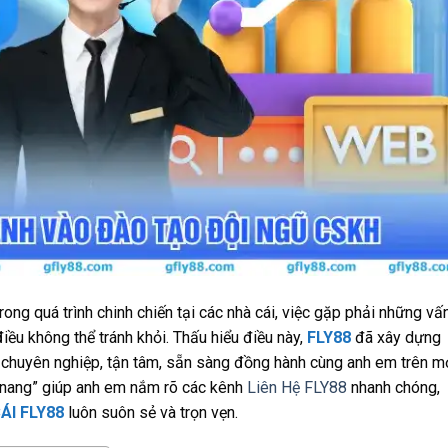
ong quá trình chinh chiến tại các nhà cái, việc gặp phải những vấ
iều không thể tránh khỏi. Thấu hiểu điều này,
FLY88
đã xây dựng
chuyên nghiệp, tận tâm, sẵn sàng đồng hành cùng anh em trên m
m nang” giúp anh em nắm rõ các kênh
Liên Hệ FLY88
nhanh chóng,
ÁI FLY88
luôn suôn sẻ và trọn vẹn.