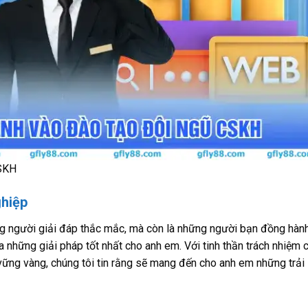
CSKH
ghiệp
g người giải đáp thắc mắc, mà còn là những người bạn đồng hành
a những giải pháp tốt nhất cho anh em. Với tinh thần trách nhiệm 
 vững vàng, chúng tôi tin rằng sẽ mang đến cho anh em những trải