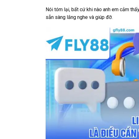
Nói tóm lại, bất cứ khi nào anh em cảm thấ
sẵn sàng lắng nghe và giúp đỡ.