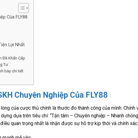
iệp Của FLY88
iện Lợi Nhất
ấn Đề Khẩn Cấp
ng Tư
h bày chi tiết
CSKH Chuyên Nghiệp Của FLY88
i lòng của cược thủ chính là thước đo thành công của mình. Chính 
dựng dựa trên tiêu chí: “Tận tâm – Chuyên nghiệp – Nhanh chóng
điều quan trọng nhất là nhận được sự hỗ trợ kịp thời và chính xác
ư mạnh mẽ vào: