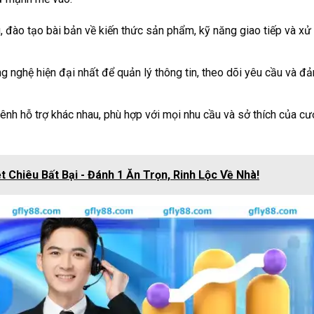
 đào tạo bài bản về kiến thức sản phẩm, kỹ năng giao tiếp và xử 
 nghệ hiện đại nhất để quản lý thông tin, theo dõi yêu cầu và đ
nh hỗ trợ khác nhau, phù hợp với mọi nhu cầu và sở thích của cư
t Chiêu Bất Bại - Đánh 1 Ăn Trọn, Rinh Lộc Về Nhà!