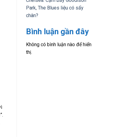
Chelsea: Cạm bẫy Goodison
Park, The Blues liệu có sẩy
chân?
Bình luận gần đây
Không có bình luận nào để hiển
thị.
vì
”.
.