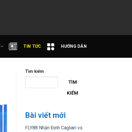
TIN TỨC
HƯỚNG DẪN
Tìm kiếm
TÌM
KIẾM
Bài viết mới
FLY88 Nhận Định Cagliari vs