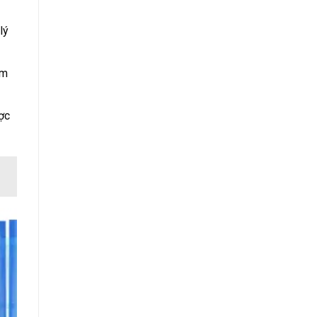
lý
ảm
ợc