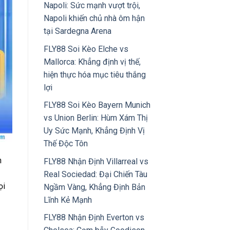
Napoli: Sức mạnh vượt trội,
Napoli khiến chủ nhà ôm hận
tại Sardegna Arena
FLY88 Soi Kèo Elche vs
Mallorca: Khẳng định vị thế,
hiện thực hóa mục tiêu thắng
lợi
FLY88 Soi Kèo Bayern Munich
vs Union Berlin: Hùm Xám Thị
Uy Sức Mạnh, Khẳng Định Vị
Thế Độc Tôn
n
FLY88 Nhận Định Villarreal vs
Real Sociedad: Đại Chiến Tàu
ọi
Ngầm Vàng, Khẳng Định Bản
Lĩnh Kẻ Mạnh
FLY88 Nhận Định Everton vs