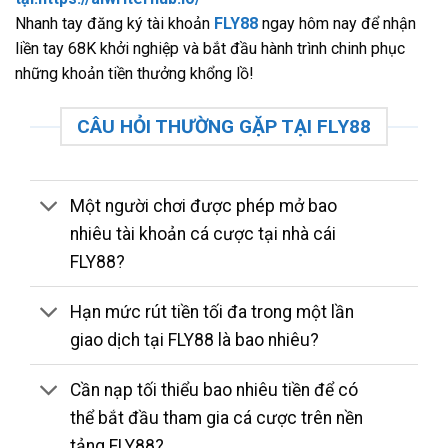
Nhanh tay đăng ký tài khoản
FLY88
ngay hôm nay để nhận
liền tay 68K khởi nghiệp và bắt đầu hành trình chinh phục
những khoản tiền thưởng khổng lồ!
CÂU HỎI THƯỜNG GẶP TẠI FLY88
Một người chơi được phép mở bao
nhiêu tài khoản cá cược tại nhà cái
FLY88?
Hạn mức rút tiền tối đa trong một lần
giao dịch tại FLY88 là bao nhiêu?
Cần nạp tối thiểu bao nhiêu tiền để có
thể bắt đầu tham gia cá cược trên nền
tảng FLY88?