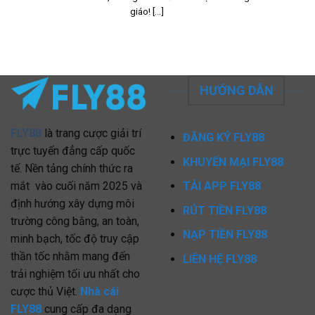
giáo! [...]
HƯỚNG DẪN
FLY88
là trang cược giải trí
ĐĂNG KÝ FLY88
trực tuyến đẳng cấp quốc
KHUYẾN MẠI FLY88
tế. Nền tảng chính thức ra
mắt vào cuối năm 2025 và
TẢI APP FLY88
định hướng xây dựng môi
RÚT TIỀN FLY88
trường công bằng, an toàn,
NẠP TIỀN FLY88
minh bạch, tốc độ truy cập
thần tốc nhằm mang đến
LIÊN HỆ FLY88
trải nghiệm tối ưu nhất cho
cược thủ Việt.
Nhà cái
FLY88
cung cấp đa dạng