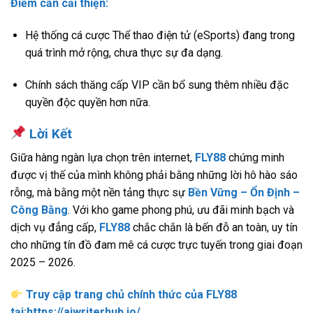
Điểm cần cải thiện:
Hệ thống cá cược Thể thao điện tử (eSports) đang trong
quá trình mở rộng, chưa thực sự đa dạng.
Chính sách thăng cấp VIP cần bổ sung thêm nhiều đặc
quyền độc quyền hơn nữa.
Lời Kết
Giữa hàng ngàn lựa chọn trên internet,
FLY88
chứng minh
được vị thế của mình không phải bằng những lời hô hào sáo
rỗng, mà bằng một nền tảng thực sự
Bền Vững – Ổn Định –
Công Bằng
. Với kho game phong phú, ưu đãi minh bạch và
dịch vụ đẳng cấp,
FLY88
chắc chắn là bến đỗ an toàn, uy tín
cho những tín đồ đam mê cá cược trực tuyến trong giai đoạn
2025 – 2026.
Truy cập trang chủ chính thức của FLY88
tại:
https://aiwriterhub.io/