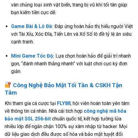
vàn chủng loại sinh vật biển, trang bị vũ khí tối tân giúp
bạn kiếm tiền cực dễ.
Game Bài & Lô Đề:
Đáp ứng hoàn hảo thị hiếu người Việt
với Tài Xỉu, Xóc Đĩa, Tiến Lên và Xổ Số lô đề tỷ lệ ăn siêu
cạnh tranh.
Mini Game Tốc Độ:
Lựa chọn hoàn hảo để giải trí nhanh
gọn, “đánh nhanh thắng nhanh” với luật chơi cực kỳ đơn
giản.
Công Nghệ Bảo Mật Tối Tân & CSKH Tận
Tâm
Khi tham gia cá cược tại
FLY88
, hội viên hoàn toàn yên tâm
về thông tin cá nhân. Nhà cái tích hợp
công nghệ mã hóa
bảo mật SSL 256-bit
chuẩn quốc tế, kết hợp tường lửa
nhiều lớp để ngăn chặn 100% sự xâm nhập từ hacker. Mọi
dữ liệu giao dịch đều được số hóa và bảo mật tuyệt đối.