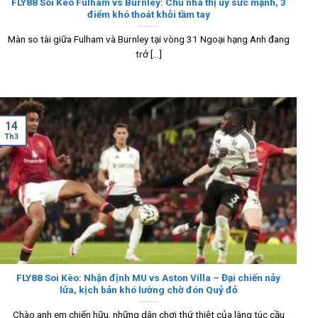
FLY88 Soi Kèo Fulham vs Burnley: Chủ nhà thị uy sức mạnh, 3
điểm khó thoát khỏi tầm tay
Màn so tài giữa Fulham và Burnley tại vòng 31 Ngoại hạng Anh đang
trở [...]
14
Th3
FLY88 Soi Kèo: Nhận định MU vs Aston Villa – Đại chiến nảy
lửa, kịch bản khó lường chờ đón Quỷ đỏ
Chào anh em chiến hữu, những dân chơi thứ thiệt của làng túc cầu