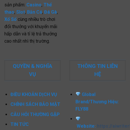
sản phẩm:
Casino
,
Thể
thao
,
Slot
,
Bắn Cá
,
Đá Gà
,
Xổ Số
cùng nhiều trò chơi
đổi thưởng với khuyến mãi
hấp dẫn và tỉ lệ trả thưởng
cao nhất nhì thị trường.
QUYỀN & NGHĨA
THÔNG TIN LIÊN
VỤ
HỆ
ĐIỀU KHOẢN DỊCH VỤ
Global
Brand/Thương Hiệu:
CHÍNH SÁCH BẢO MẬT
FLY88
CÂU HỎI THƯỜNG GẶP
TIN TỨC
Website:
https://aiwriter