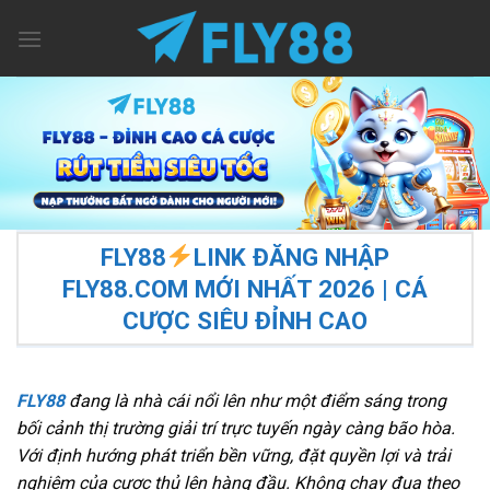
Skip
to
content
FLY88
LINK ĐĂNG NHẬP
FLY88.COM MỚI NHẤT 2026 | CÁ
CƯỢC SIÊU ĐỈNH CAO
FLY88
đang là nhà cái nổi lên như một điểm sáng trong
bối cảnh thị trường giải trí trực tuyến ngày càng bão hòa.
Với định hướng phát triển bền vững, đặt quyền lợi và trải
nghiệm của cược thủ lên hàng đầu. Không chạy đua theo