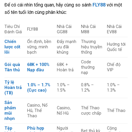
Để có cái nhìn tổng quan, hãy cùng so sánh
FLY88
với một
số tên tuổi lớn cùng phân khúc:
Tiêu Chí
Nhà Cái
Nhà Cái
Nhà Cái
FLY88
Đánh Giá
GG88
M88
EV88
Chiến
Ổn định, bền
Đẩy mạnh
Thương
Hướng tới
lược cốt
vững, minh
ưu đãi
hiệu truyền
Quốc tế
lõi
bạch
khủng
thống
Code
Gói quà
68K + 100%
68K +
Chế độ
thưởng
Tân thủ
Nạp đầu
Hoàn trả
VIP
nạp
Tỷ lệ
1.0% – 1.7%
1.0% –
0.8% –
1.0% –
Hoàn trả
(Cực cao)
1.5%
1.2%
1.3%
(TB)
Sản
Casino, Nổ
phẩm
Casino,
Thể Thao
Hũ, Thể
Thể Thao
mũi
Nổ Hũ
cược chấp
Thao
nhọn
Tệp
Phù hợp
Người
Cộng
Bet thủ kỳ